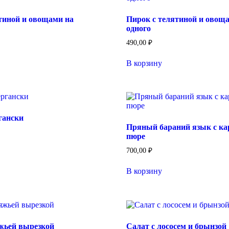
тиной и овощами на
Пирок с телятиной и овощ
одного
490,00
₽
В корзину
гански
Пряный бараний язык с к
пюре
700,00
₽
В корзину
яжьей вырезкой
Салат с лососем и брынзой