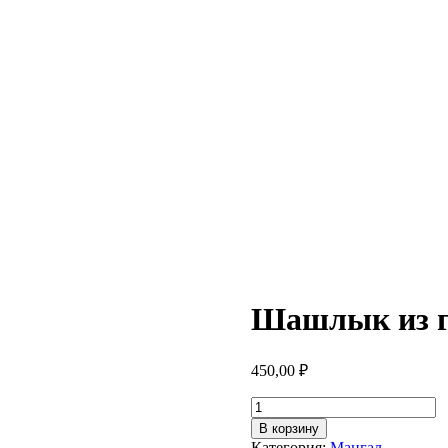
Шашлык из г
450,00
₽
Количество
товара
В корзину
Шашлык
Категория:
Мангал