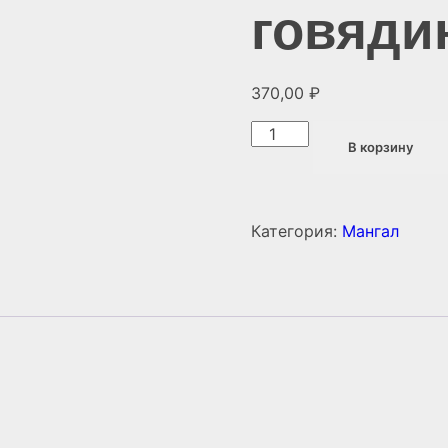
говяди
370,00
₽
Количество
В корзину
товара
Люля-
кебаб
из
Категория:
Мангал
говядины