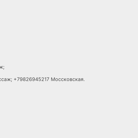
аж;
ассаж; +79826945217 Моссковская.