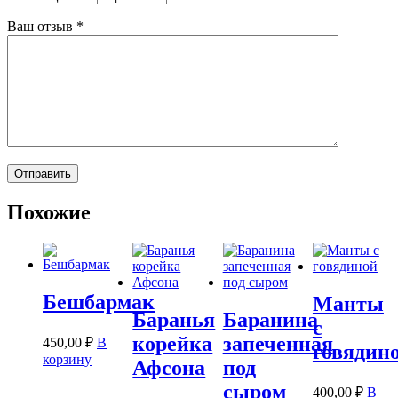
Ваш отзыв
*
Похожие
Бешбармак
Манты
Баранья
Баранина
с
корейка
запеченная
450,00
₽
В
говядин
корзину
Афсона
под
сыром
400,00
₽
В