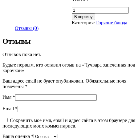
Количество
товара
В корзину
Чучвара
Категория:
Горячие блюда
запеченная
Отзывы (0)
под
корочкой
Отзывы
Отзывов пока нет.
Будьте первым, кто оставил отзыв на «Чучвара запеченная под
корочкой»
Ваш адрес email не будет опубликован.
Обязательные поля
помечены
*
Имя
*
Email
*
Сохранить моё имя, email и адрес сайта в этом браузере для
последующих моих комментариев.
Ваша оценка
*